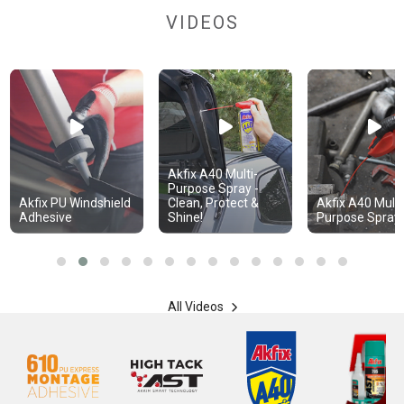
VIDEOS
Akfix A40 Multi-
Purpose Spray -
Akfix PU Windshield
Clean, Protect &
Akfix A40 Multi
Adhesive
Shine!
Purpose Spray
All Videos